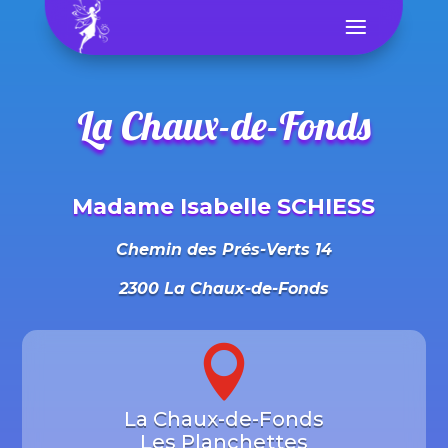
La Chaux-de-Fonds
Madame Isabelle SCHIESS
Chemin des Prés-Verts 14
2300 La Chaux-de-Fonds

La Chaux-de-Fonds
Les Planchettes