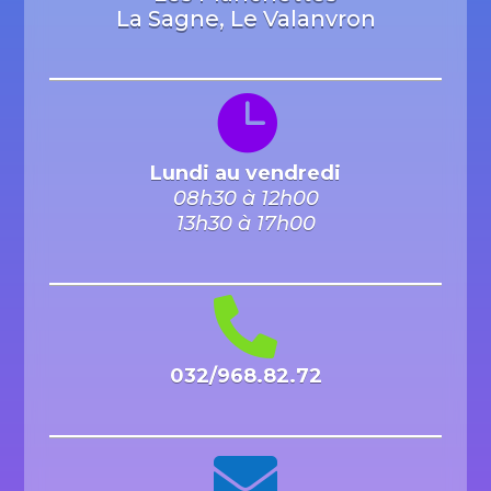
La Sagne, Le Valanvron

Lundi au vendredi
08h30 à 12h00
13h30 à 17h00

032/968.82.72
